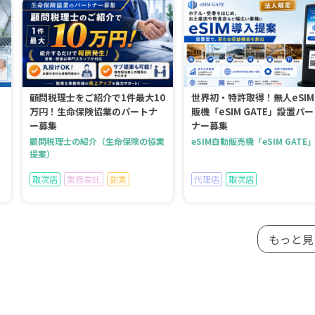
顧問税理士をご紹介で1件最大10
世界初・特許取得！無人eSI
万円！生命保険協業のパートナ
販機「eSIM GATE」設置パ
ー募集
ナー募集
顧問税理士の紹介（生命保険の協業
eSIM自動販売機「eSIM GATE
提案）
取次店
業務委託
副業
代理店
取次店
もっと見