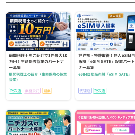
顧問税理士をご紹介で1件最大10
世界初・特許取得！無人eSIM自
万円！生命保険協業のパートナ
販機「eSIM GATE」設置パート
ー募集
ナー募集
顧問税理士の紹介（生命保険の協業
eSIM自動販売機「eSIM GATE」
提案）
取次店
業務委託
副業
代理店
取次店