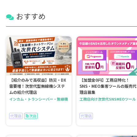
おすすめ
【紹介のみで高収益】防災・DX
【加盟金0円】工務店特化！
需要増！次世代型無線機システ
SNS・MEO集客ツールの販売代
ムの紹介代理店
理店募集
インカム・トランシーバー・無線機
工務店向け次世代SNSMEOツール
代理店
取次店
代理店