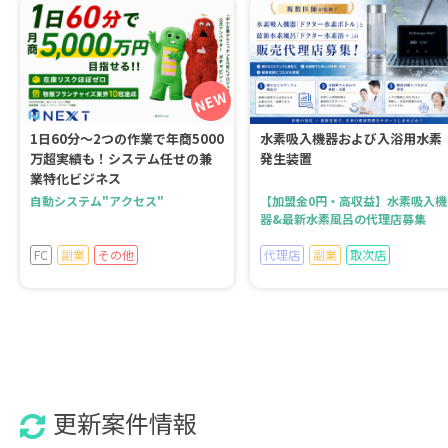
1日60分～2つの作業で年商5000
水素吸入機器および入浴用水素
万超実績も！システム任せの兼
発生装置
業特化ビジネス
自動システム"アクセス"
【加盟金0円・高収益】水素吸入機
器&最新水素風呂の代理店募集
FC
副業
その他
代理店
副業
取次店
更新案件情報