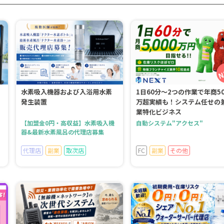
水素吸入機器および入浴用水素
1日60分～2つの作業で年商50
発生装置
万超実績も！システム任せの
業特化ビジネス
【加盟金0円・高収益】水素吸入機
自動システム"アクセス"
器&最新水素風呂の代理店募集
代理店
副業
取次店
FC
副業
その他