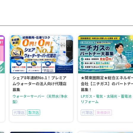
シェア8年連続No.1！プレミア
★関東圏限定★総合エネルギ
ムウォーターの法人向け代理店
会社【ニチガス】のパートナ
募集
募集！
ウォーターサーバー（天然水/浄水
LPガス・電気・太陽光・蓄電池
型）
リフォーム
代理店
取次店
代理店
業務委託