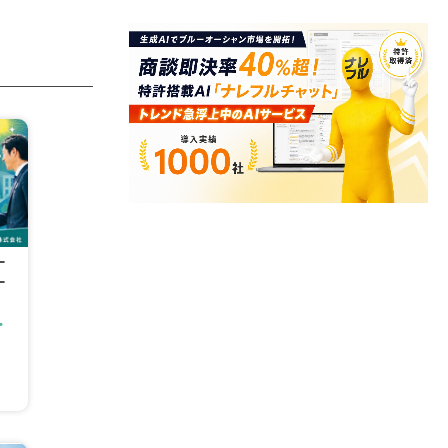
ー
ー
・