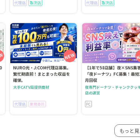
代理店
取次店
代理店
取次店
0
NURO光・J:COM代理店募集。
【1年で58店舗】夜×SNS集
繁忙期直前！まとまった収益を
「夜ドーナツ」FC募集！最短
確保。
月回収
大手CATV局提供商材
夜専門ドーナツ・チャンククッ
店の運営
代理店
業務委託
FC
もっと見