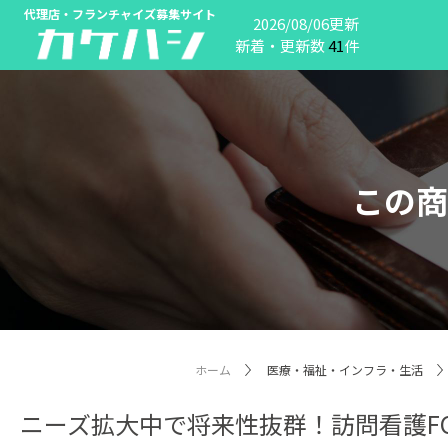
代理店・フランチャイズ募集サイト
2026/08/06更新
新着・更新数
41
件
この商
ホーム
医療・福祉・インフラ・生活
ニーズ拡大中で将来性抜群！訪問看護F