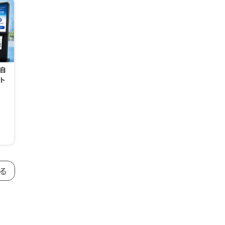
M自
ート
」
る