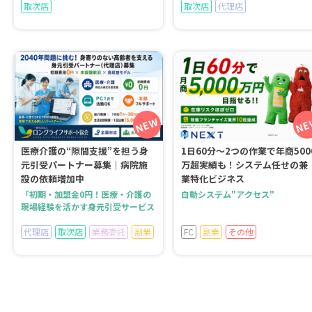
取次店
取次店
代理店
医療介護の“隙間支援”を担う身
1日60分～2つの作業で年商500
元引受パートナー募集｜病院施
万超実績も！システム任せの兼
設の依頼増加中
業特化ビジネス
「初期・加盟金0円！医療・介護の
自動システム"アクセス"
現場経験を活かす身元引受サービス
代理店
取次店
業務委託
副業
FC
副業
その他