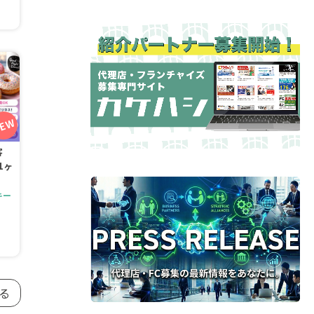
客
1ヶ
キー
る