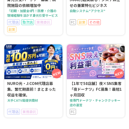
院施設の依頼増加中
せの兼業特化ビジネス
「初期・加盟金0円！医療・介護の
自動システム"アクセス"
現場経験を活かす身元引受サービス
代理店
取次店
業務委託
FC
副業
その他
副業
NURO光・J:COM代理店募
【1年で58店舗】夜×SNS集客
集。繁忙期直前！まとまった
「夜ドーナツ」FC募集！最短1
収益を確保。
ヶ月回収
大手CATV局提供商材
夜専門ドーナツ・チャンククッキー
店の運営
代理店
業務委託
FC