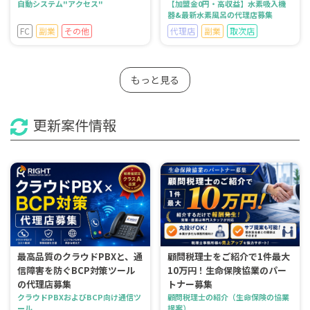
自動システム"アクセス"
【加盟金0円・高収益】水素吸入機
器&最新水素風呂の代理店募集
FC
副業
その他
代理店
副業
取次店
もっと見る
更新案件情報
最高品質のクラウドPBXと、通
顧問税理士をご紹介で1件最大
信障害を防ぐBCP対策ツール
10万円！生命保険協業のパー
の代理店募集
トナー募集
クラウドPBXおよびBCP向け通信ツ
顧問税理士の紹介（生命保険の協業
ール
提案）