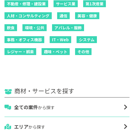
不動産・修理・建設業
サービス業
第1次産業
人材・コンサルティング
通信
美容・健康
飲食
環境・公共
アパレル・服飾
事務・オフィス機器
IT・Web
システム
レジャー・娯楽
趣味・ペット
その他
商材・サービスを探す
全ての案件
から探す
エリア
から探す