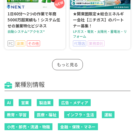
1日60分～2つの作業で年商
★関東圏限定★総合エネルギ
5000万超実績も！システム任
ー会社【ニチガス】のパート
せの兼業特化ビジネス
ナー募集！
自動システム"アクセス"
LPガス・電気・太陽光・蓄電池・リ
フォーム
FC
副業
その他
代理店
業務委託
もっと見る
業種別情報
AI
営業
製造業
広告・メディア
教育・学習
医療・福祉
インフラ・生活
運輸
小売・卸売・流通・物販
金融・保険・マネー