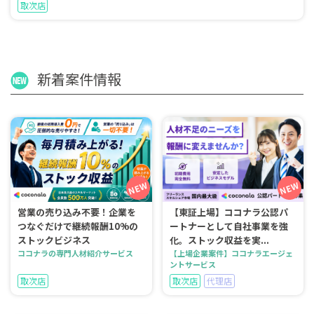
取次店
新着案件情報
営業の売り込み不要！企業を
【東証上場】ココナラ公認パ
つなぐだけで継続報酬10%の
ートナーとして自社事業を強
ストックビジネス
化。ストック収益を実...
ココナラの専門人材紹介サービス
【上場企業案件】ココナラエージェ
ントサービス
取次店
取次店
代理店