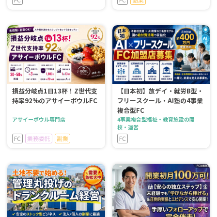
損益分岐点1日13杯！Z世代支
【日本初】放デイ・就労B型・
持率92%のアサイーボウルFC
フリースクール・AI塾の4事業
複合型FC
アサイーボウル専門店
4事業複合型福祉・教育施設の開
校・運営
FC
業務委託
副業
FC