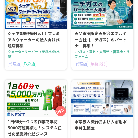
シェア8年連続No.1！プレミ
★関東圏限定★総合エネルギ
アムウォーターの法人向け代
ー会社【ニチガス】のパート
理店募集
ナー募集！
ウォーターサーバー（天然水/浄水
LPガス・電気・太陽光・蓄電池・リ
型）
フォーム
代理店
取次店
代理店
業務委託
1日60分～2つの作業で年商
水素吸入機器および入浴用水
5000万超実績も！システム任
素発生装置
せの兼業特化ビジネス