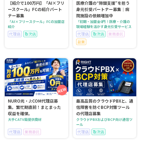
【紹介で100万円】「AI×フリ
医療介護の“隙間支援”を担う
ースクール」FCの紹介パート
身元引受パートナー募集｜病
ナー募集
院施設の依頼増加中
「AI×フリースクール」FCの加盟店
「初期・加盟金0円！医療・介護の
紹介
現場経験を活かす身元引受サービス
代理店
取次店
代理店
取次店
業務委託
副業
NURO光・J:COM代理店募
最高品質のクラウドPBXと、通
集。繁忙期直前！まとまった
信障害を防ぐBCP対策ツール
収益を確保。
の代理店募集
大手CATV局提供商材
クラウドPBXおよびBCP向け通信ツ
ール
代理店
業務委託
代理店
取次店