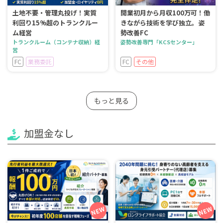
土地不要・管理丸投げ！実質
開業初月から月収100万可！働
利回り15%超のトランクルー
きながら技術を学び独立。姿
ム経営
勢改善FC
トランクルーム（コンテナ収納）経
姿勢改善専門「KCSセンター」
営
FC
業務委託
FC
その他
もっと見る
加盟金なし