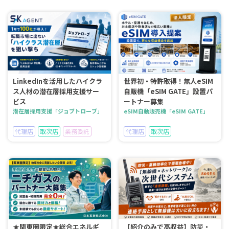
LinkedInを活用したハイクラ
世界初・特許取得！無人eSIM
ス人材の潜在層採用支援サー
自販機「eSIM GATE」設置パ
ビス
ートナー募集
潜在層採用支援「ジョブトローブ」
eSIM自動販売機「eSIM GATE」
代理店
取次店
業務委託
代理店
取次店
★関東圏限定★総合エネルギ
【紹介のみで高収益】防災・