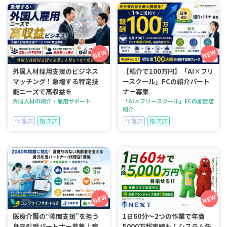
外国人材採用支援のビジネス
【紹介で100万円】「AI×フリ
マッチング！急増する特定技
ースクール」FCの紹介パート
能ニーズで高収益を
ナー募集
外国人材の紹介・雇用サポート
「AI×フリースクール」FCの加盟店
紹介
代理店
取次店
代理店
取次店
医療介護の“隙間支援”を担う
1日60分～2つの作業で年商
身元引受パートナー募集｜病
5000万超実績も！システム任