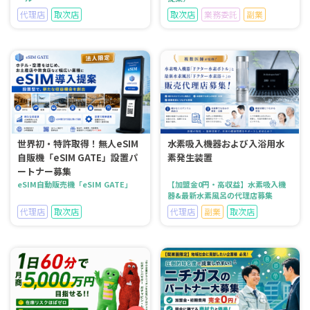
代理店
取次店
取次店
業務委託
副業
世界初・特許取得！無人eSIM
水素吸入機器および入浴用水
自販機「eSIM GATE」設置パ
素発生装置
ートナー募集
eSIM自動販売機「eSIM GATE」
【加盟金0円・高収益】水素吸入機
器&最新水素風呂の代理店募集
代理店
取次店
代理店
副業
取次店