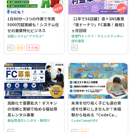
1日60分～2つの作業で年商
【1年で58店舗】夜×SNS集客
5000万超実績も！システム任
「夜ドーナツ」FC募集！最短1
せの兼業特化ビジネス
ヶ月回収
自動システム"アクセス"
夜専門ドーナツ・チャンククッキー
店の運営
FC
副業
その他
FC
高齢化で需要拡大！ダスキン
未来を切り拓く子ども達の育
の信頼と実績で始める福祉用
成を仕事にしませんか？未経
具レンタル事業
験から始める「CodeCa...
福祉用具のレンタル・販売FC
CodeCampKIDS
FC
FC
副業