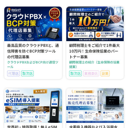
最高品質のクラウドPBXと、通
顧問税理士をご紹介で1件最大
信障害を防ぐBCP対策ツール
10万円！生命保険協業のパー
の代理店募集
トナー募集
クラウドPBXおよびBCP向け通信ツ
顧問税理士の紹介（生命保険の協業
ール
提案）
代理店
取次店
取次店
業務委託
副業
世界初・特許取得！無人eSIM
水素吸入機器および入浴用水