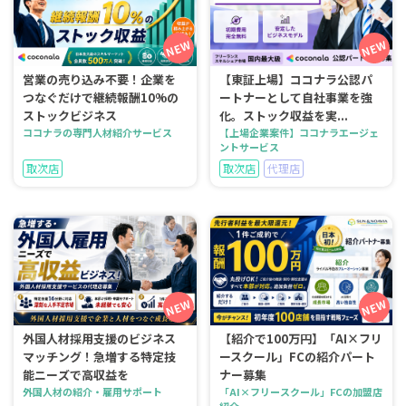
営業の売り込み不要！企業を
【東証上場】ココナラ公認パ
つなぐだけで継続報酬10%の
ートナーとして自社事業を強
ストックビジネス
化。ストック収益を実...
ココナラの専門人材紹介サービス
【上場企業案件】ココナラエージェ
ントサービス
取次店
取次店
代理店
外国人材採用支援のビジネス
【紹介で100万円】「AI×フリ
マッチング！急増する特定技
ースクール」FCの紹介パート
能ニーズで高収益を
ナー募集
外国人材の紹介・雇用サポート
「AI×フリースクール」FCの加盟店
紹介