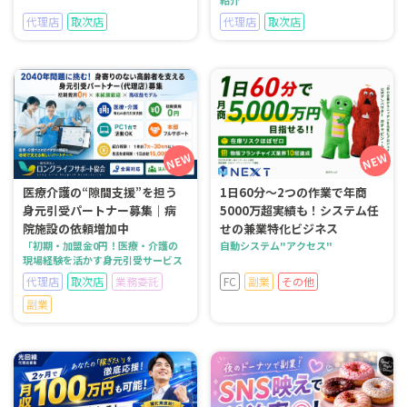
代理店
取次店
代理店
取次店
医療介護の“隙間支援”を担う
1日60分～2つの作業で年商
身元引受パートナー募集｜病
5000万超実績も！システム任
院施設の依頼増加中
せの兼業特化ビジネス
「初期・加盟金0円！医療・介護の
自動システム"アクセス"
現場経験を活かす身元引受サービス
代理店
取次店
業務委託
FC
副業
その他
副業