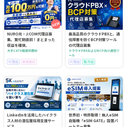
NURO光・J:COM代理店募
最高品質のクラウドPBXと、通
集。繁忙期直前！まとまった
信障害を防ぐBCP対策ツール
収益を確保。
の代理店募集
大手CATV局提供商材
クラウドPBXおよびBCP向け通信ツ
ール
代理店
業務委託
代理店
取次店
LinkedInを活用したハイクラ
世界初・特許取得！無人eSIM
ス人材の潜在層採用支援サー
自販機「eSIM GATE」設置パ
ビス
ートナー募集