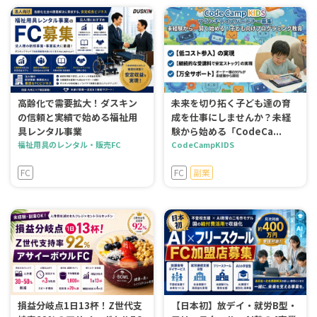
高齢化で需要拡大！ダスキン
未来を切り拓く子ども達の育
の信頼と実績で始める福祉用
成を仕事にしませんか？未経
具レンタル事業
験から始める「CodeCa...
福祉用具のレンタル・販売FC
CodeCampKIDS
FC
FC
副業
損益分岐点1日13杯！Z世代支
【日本初】放デイ・就労B型・