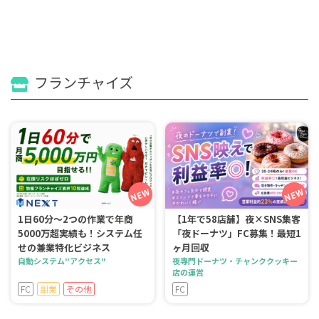
フランチャイズ
1日60分～2つの作業で年商
【1年で58店舗】夜×SNS集客
5000万超実績も！システム任
「夜ドーナツ」FC募集！最短1
せの兼業特化ビジネス
ヶ月回収
自動システム"アクセス"
夜専門ドーナツ・チャンククッキー
店の運営
FC
副業
その他
FC