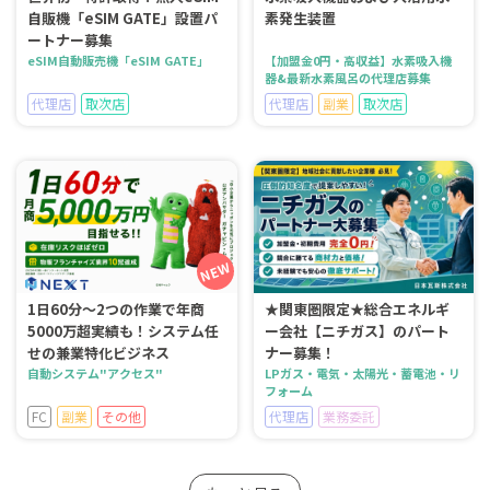
自販機「eSIM GATE」設置パ
素発生装置
ートナー募集
eSIM自動販売機「eSIM GATE」
【加盟金0円・高収益】水素吸入機
器&最新水素風呂の代理店募集
代理店
取次店
代理店
副業
取次店
1日60分～2つの作業で年商
★関東圏限定★総合エネルギ
5000万超実績も！システム任
ー会社【ニチガス】のパート
せの兼業特化ビジネス
ナー募集！
自動システム"アクセス"
LPガス・電気・太陽光・蓄電池・リ
フォーム
FC
副業
その他
代理店
業務委託