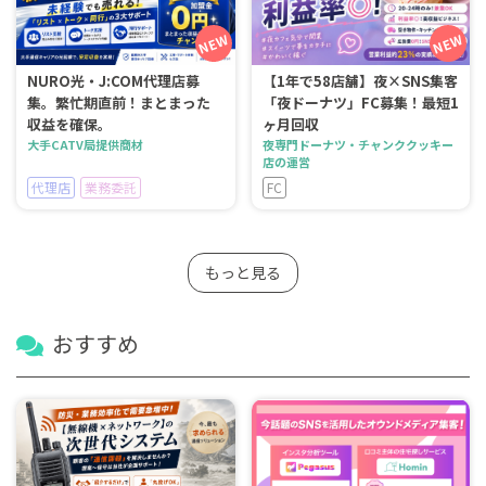
NURO光・J:COM代理店募
【1年で58店舗】夜×SNS集客
集。繁忙期直前！まとまった
「夜ドーナツ」FC募集！最短1
収益を確保。
ヶ月回収
大手CATV局提供商材
夜専門ドーナツ・チャンククッキー
店の運営
代理店
業務委託
FC
もっと見る
おすすめ