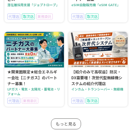
潜在層採用支援「ジョブトローブ」
eSIM自動販売機「eSIM GATE」
代理店
取次店
業務委託
代理店
取次店
★関東圏限定★総合エネルギ
【紹介のみで高収益】防災・
ー会社【ニチガス】のパート
DX需要増！次世代型無線機シ
ナー募集！
ステムの紹介代理店
LPガス・電気・太陽光・蓄電池・リ
インカム・トランシーバー・無線機
フォーム
代理店
業務委託
代理店
取次店
もっと見る