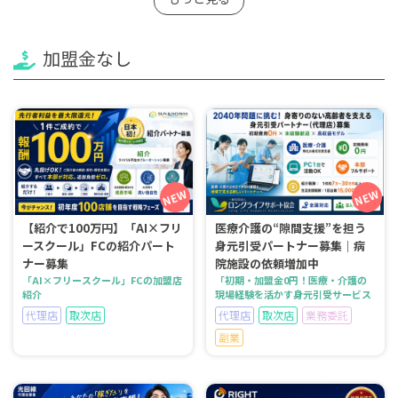
加盟金なし
【紹介で100万円】「AI×フリ
医療介護の“隙間支援”を担う
ースクール」FCの紹介パート
身元引受パートナー募集｜病
ナー募集
院施設の依頼増加中
「AI×フリースクール」FCの加盟店
「初期・加盟金0円！医療・介護の
紹介
現場経験を活かす身元引受サービス
代理店
取次店
代理店
取次店
業務委託
副業