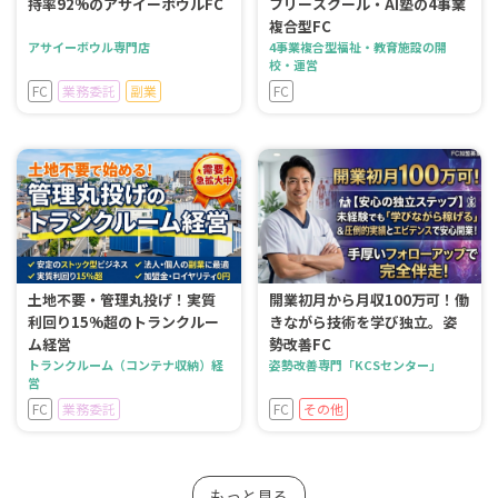
持率92%のアサイーボウルFC
フリースクール・AI塾の4事業
複合型FC
アサイーボウル専門店
4事業複合型福祉・教育施設の開
校・運営
FC
業務委託
副業
FC
土地不要・管理丸投げ！実質
開業初月から月収100万可！働
利回り15%超のトランクルー
きながら技術を学び独立。姿
ム経営
勢改善FC
トランクルーム（コンテナ収納）経
姿勢改善専門「KCSセンター」
営
FC
業務委託
FC
その他
もっと見る