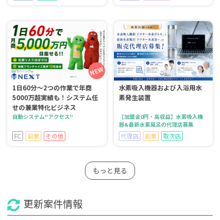
1日60分～2つの作業で年商
水素吸入機器および入浴用水
5000万超実績も！システム任
素発生装置
せの兼業特化ビジネス
自動システム"アクセス"
【加盟金0円・高収益】水素吸入機
器&最新水素風呂の代理店募集
FC
副業
その他
代理店
副業
取次店
もっと見る
更新案件情報