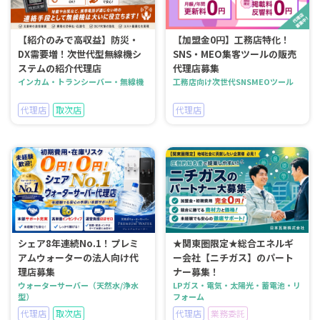
【紹介のみで高収益】防災・
【加盟金0円】工務店特化！
DX需要増！次世代型無線機シ
SNS・MEO集客ツールの販売
ステムの紹介代理店
代理店募集
インカム・トランシーバー・無線機
工務店向け次世代SNSMEOツール
代理店
取次店
代理店
シェア8年連続No.1！プレミ
★関東圏限定★総合エネルギ
アムウォーターの法人向け代
ー会社【ニチガス】のパート
理店募集
ナー募集！
ウォーターサーバー（天然水/浄水
LPガス・電気・太陽光・蓄電池・リ
型）
フォーム
代理店
取次店
代理店
業務委託