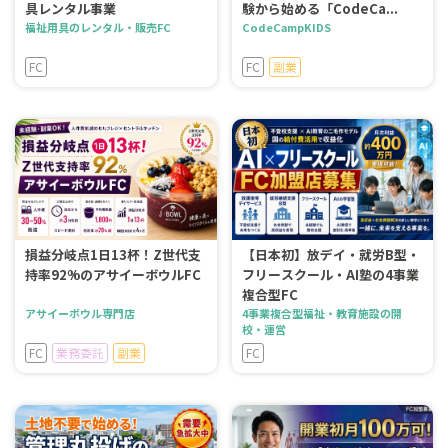
具レンタル事業
験から始める「CodeCa...
福祉用具のレンタル・販売FC
CodeCampKIDS
FC
FC
副業
損益分岐点1日13杯！Z世代支
【日本初】放デイ・就労B型・
持率92%のアサイーボウルFC
フリースクール・AI塾の4事業
複合型FC
アサイーボウル専門店
4事業複合型福祉・教育施設の開
校・運営
FC
業務委託
副業
FC