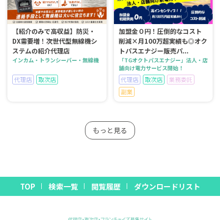
【紹介のみで高収益】防災・
加盟金０円！圧倒的なコスト
DX需要増！次世代型無線機シ
削減×月100万超実績も◎オク
ステムの紹介代理店
トパスエナジー販売パ...
インカム・トランシーバー・無線機
「TGオクトパスエナジー」法人・店
舗向け電力サービス開始！
代理店
取次店
代理店
取次店
業務委託
副業
もっと見る
TOP
検索一覧
閲覧履歴
ダウンロードリスト