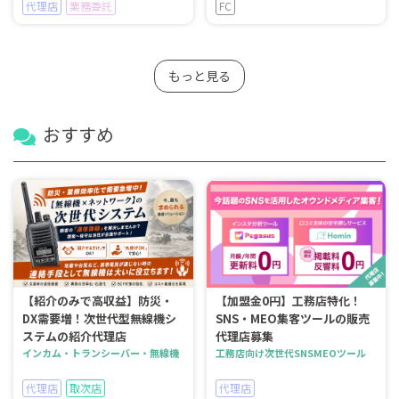
代理店
業務委託
FC
もっと見る
おすすめ
【紹介のみで高収益】防災・
【加盟金0円】工務店特化！
DX需要増！次世代型無線機シ
SNS・MEO集客ツールの販売
ステムの紹介代理店
代理店募集
インカム・トランシーバー・無線機
工務店向け次世代SNSMEOツール
代理店
取次店
代理店