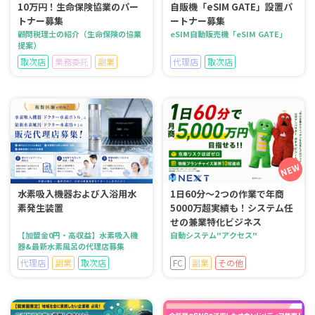
10万円！生命保険協業のパー
自販機「eSIM GATE」設置パ
トナー募集
ートナー募集
顧問税理士の紹介（生命保険の協業
eSIM自動販売機「eSIM GATE」
提案）
取次店
業務委託
副業
代理店
取次店
水素吸入機器および入浴用水
1日60分～2つの作業で年商
素発生装置
5000万超実績も！システム任
せの兼業特化ビジネス
【加盟金0円・高収益】水素吸入機
自動システム"アクセス"
器&最新水素風呂の代理店募集
代理店
副業
取次店
FC
副業
その他