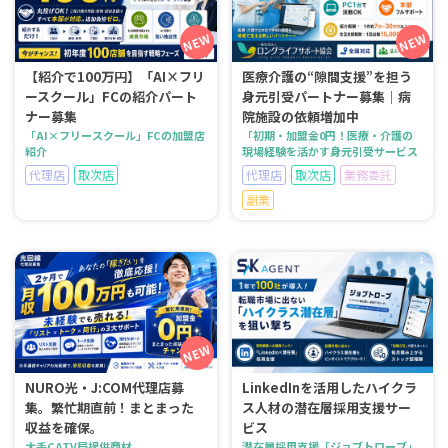
【紹介で100万円】「AI×フリ
医療介護の“隙間支援”を担う
ースクール」FCの紹介パート
身元引受パートナー募集｜病
ナー募集
院施設の依頼増加中
「AI×フリースクール」FCの加盟店
「初期・加盟金0円！医療・介護の
紹介
現場経験を活かす身元引受サービス
代理店
取次店
代理店
取次店
業務委託
副業
NURO光・J:COM代理店募
LinkedInを活用したハイクラ
集。繁忙期直前！まとまった
ス人材の潜在層採用支援サー
収益を確保。
ビス
大手CATV局提供商材
潜在層採用支援「ジョブトローブ」