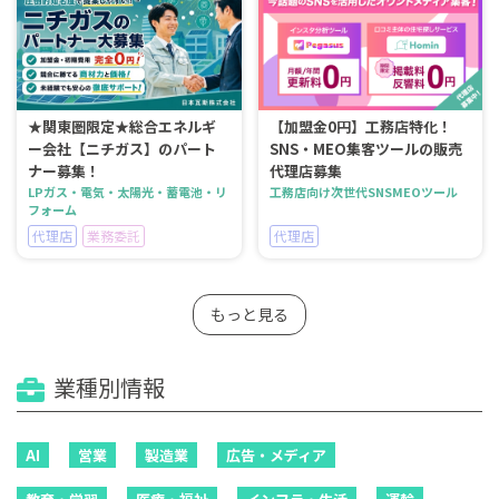
★関東圏限定★総合エネルギ
【加盟金0円】工務店特化！
ー会社【ニチガス】のパート
SNS・MEO集客ツールの販売
ナー募集！
代理店募集
LPガス・電気・太陽光・蓄電池・リ
工務店向け次世代SNSMEOツール
フォーム
代理店
業務委託
代理店
もっと見る
業種別情報
AI
営業
製造業
広告・メディア