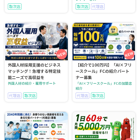
取次店
取次店
代理店
外国人材採用支援のビジネス
【紹介で100万円】「AI×フリ
マッチング！急増する特定技
ースクール」FCの紹介パート
能ニーズで高収益を
ナー募集
外国人材の紹介・雇用サポート
「AI×フリースクール」FCの加盟店
紹介
代理店
取次店
代理店
取次店