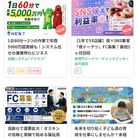
1日60分～2つの作業で年商
【1年で58店舗】夜×SNS集客
5000万超実績も！システム任
「夜ドーナツ」FC募集！最短1
せの兼業特化ビジネス
ヶ月回収
自動システム"アクセス"
夜専門ドーナツ・チャンククッキー
店の運営
FC
副業
その他
FC
高齢化で需要拡大！ダスキン
未来を切り拓く子ども達の育
の信頼と実績で始める福祉用
成を仕事にしませんか？未経