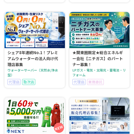
シェア8年連続No.1！プレミ
★関東圏限定★総合エネルギ
アムウォーターの法人向け代
ー会社【ニチガス】のパート
理店募集
ナー募集！
ウォーターサーバー（天然水/浄水
LPガス・電気・太陽光・蓄電池・リ
型）
フォーム
代理店
取次店
代理店
業務委託