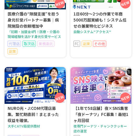
医療介護の“隙間支援”を担う
1日60分～2つの作業で年商
身元引受パートナー募集｜病
5000万超実績も！システム任
院施設の依頼増加中
せの兼業特化ビジネス
「初期・加盟金0円！医療・介護の
自動システム"アクセス"
現場経験を活かす身元引受サービス
代理店
取次店
業務委託
FC
副業
その他
副業
NURO光・J:COM代理店募
【1年で58店舗】夜×SNS集客
集。繁忙期直前！まとまった
「夜ドーナツ」FC募集！最短1
収益を確保。
ヶ月回収
大手CATV局提供商材
夜専門ドーナツ・チャンククッキー
店の運営