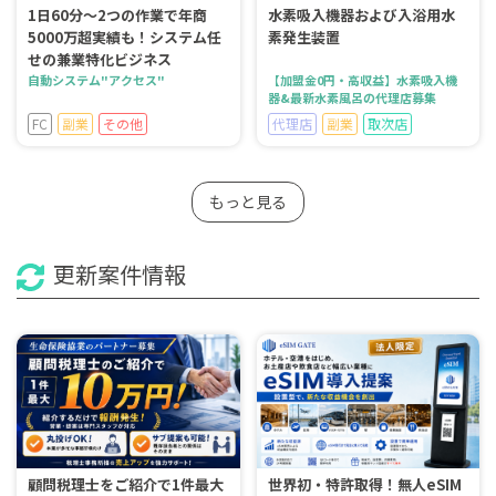
1日60分～2つの作業で年商
水素吸入機器および入浴用水
5000万超実績も！システム任
素発生装置
せの兼業特化ビジネス
自動システム"アクセス"
【加盟金0円・高収益】水素吸入機
器&最新水素風呂の代理店募集
FC
副業
その他
代理店
副業
取次店
もっと見る
更新案件情報
顧問税理士をご紹介で1件最大
世界初・特許取得！無人eSIM