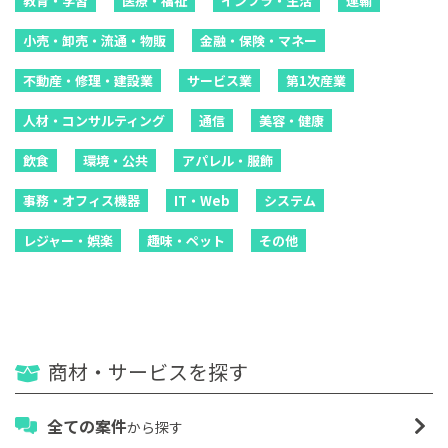
教育・学習
医療・福祉
インフラ・生活
運輸
小売・卸売・流通・物販
金融・保険・マネー
不動産・修理・建設業
サービス業
第1次産業
人材・コンサルティング
通信
美容・健康
飲食
環境・公共
アパレル・服飾
事務・オフィス機器
IT・Web
システム
レジャー・娯楽
趣味・ペット
その他
商材・サービスを探す
全ての案件
から探す