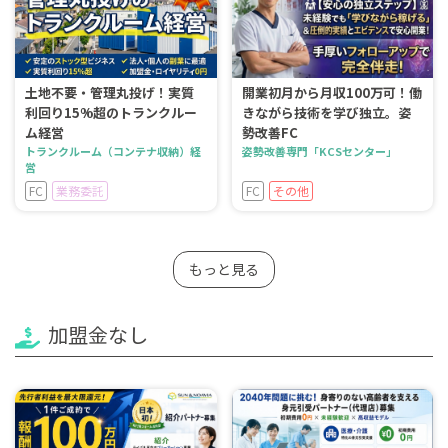
土地不要・管理丸投げ！実質
開業初月から月収100万可！働
利回り15%超のトランクルー
きながら技術を学び独立。姿
ム経営
勢改善FC
トランクルーム（コンテナ収納）経
姿勢改善専門「KCSセンター」
営
FC
業務委託
FC
その他
もっと見る
加盟金なし