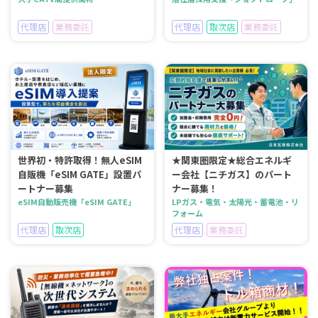
代理店
業務委託
代理店
取次店
業務委託
世界初・特許取得！無人eSIM
★関東圏限定★総合エネルギ
自販機「eSIM GATE」設置パ
ー会社【ニチガス】のパート
ートナー募集
ナー募集！
eSIM自動販売機「eSIM GATE」
LPガス・電気・太陽光・蓄電池・リ
フォーム
代理店
取次店
代理店
業務委託