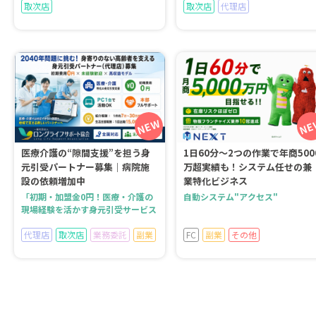
取次店
取次店
代理店
医療介護の“隙間支援”を担う身
1日60分～2つの作業で年商500
元引受パートナー募集｜病院施
万超実績も！システム任せの兼
設の依頼増加中
業特化ビジネス
「初期・加盟金0円！医療・介護の
自動システム"アクセス"
現場経験を活かす身元引受サービス
代理店
取次店
業務委託
副業
FC
副業
その他