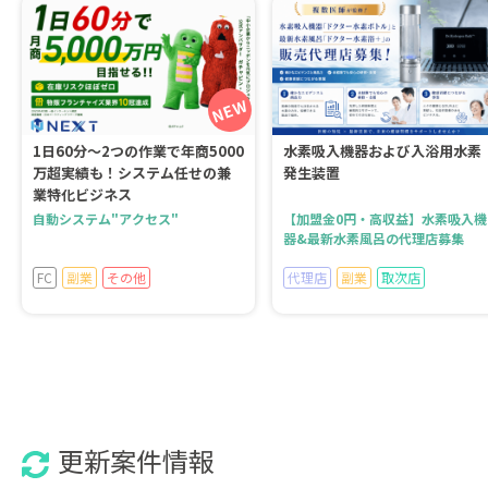
1日60分～2つの作業で年商5000
水素吸入機器および入浴用水素
万超実績も！システム任せの兼
発生装置
業特化ビジネス
自動システム"アクセス"
【加盟金0円・高収益】水素吸入機
器&最新水素風呂の代理店募集
FC
副業
その他
代理店
副業
取次店
更新案件情報