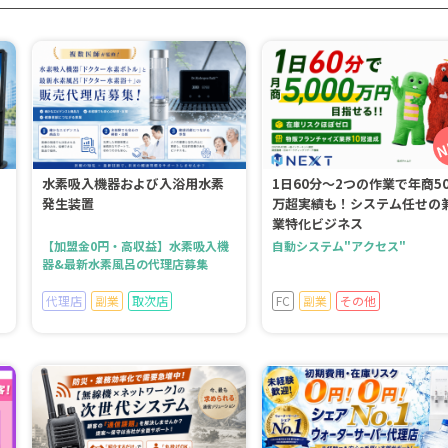
水素吸入機器および入浴用水素
1日60分～2つの作業で年商50
発生装置
万超実績も！システム任せの
業特化ビジネス
【加盟金0円・高収益】水素吸入機
自動システム"アクセス"
器&最新水素風呂の代理店募集
代理店
副業
取次店
FC
副業
その他