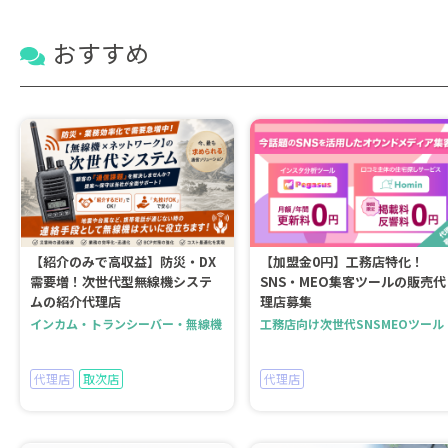
おすすめ
【紹介のみで高収益】防災・DX
【加盟金0円】工務店特化！
需要増！次世代型無線機システ
SNS・MEO集客ツールの販売代
ムの紹介代理店
理店募集
インカム・トランシーバー・無線機
工務店向け次世代SNSMEOツール
代理店
取次店
代理店