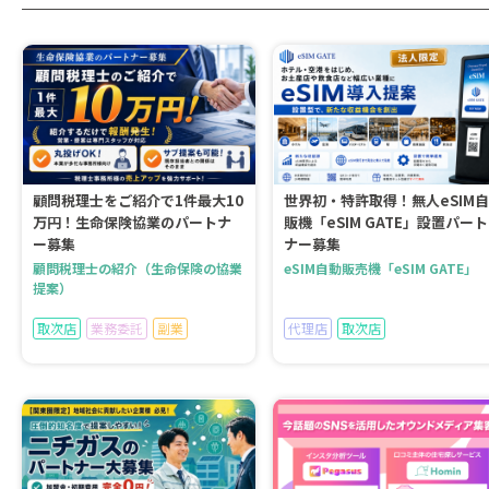
顧問税理士をご紹介で1件最大10
世界初・特許取得！無人eSIM自
万円！生命保険協業のパートナ
販機「eSIM GATE」設置パート
ー募集
ナー募集
顧問税理士の紹介（生命保険の協業
eSIM自動販売機「eSIM GATE」
提案）
取次店
業務委託
副業
代理店
取次店