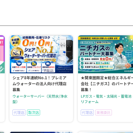
シェア8年連続No.1！プレミア
★関東圏限定★総合エネルギ
ムウォーターの法人向け代理店
会社【ニチガス】のパートナ
募集
募集！
ウォーターサーバー（天然水/浄水
LPガス・電気・太陽光・蓄電池
型）
リフォーム
代理店
取次店
代理店
業務委託