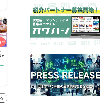
客
1ヶ
キー
る