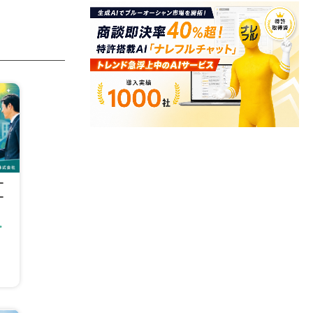
ー
ー
・