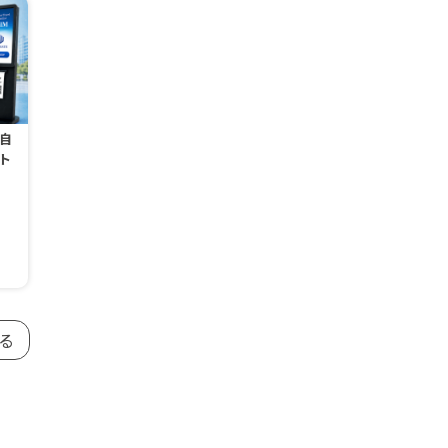
M自
ート
」
る