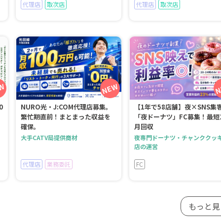
代理店
取次店
代理店
取次店
0
NURO光・J:COM代理店募集。
【1年で58店舗】夜×SNS集
繁忙期直前！まとまった収益を
「夜ドーナツ」FC募集！最短
確保。
月回収
大手CATV局提供商材
夜専門ドーナツ・チャンククッ
店の運営
代理店
業務委託
FC
もっと見