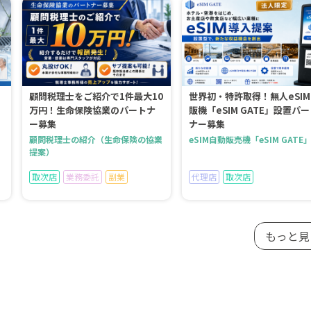
顧問税理士をご紹介で1件最大10
世界初・特許取得！無人eSI
万円！生命保険協業のパートナ
販機「eSIM GATE」設置パ
ー募集
ナー募集
顧問税理士の紹介（生命保険の協業
eSIM自動販売機「eSIM GATE
提案）
取次店
業務委託
副業
代理店
取次店
もっと見