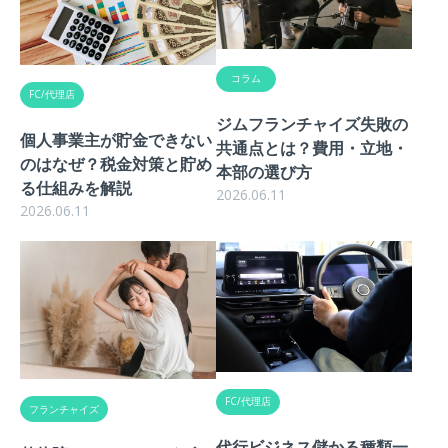
コラム
FC/代理店
ジムフランチャイズ失敗の
個人事業主が貯金できない
共通点とは？費用・立地・
のはなぜ？税金対策と貯め
本部の選び方
る仕組みを解説
2026.06.11
2026.06.11
FC/代理店
フランチャイズ
代行ビジネス儲かる種類一