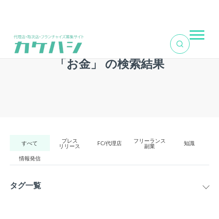
TOP
>
記事一覧
>
タグ検索結果
>
お金
「お金」 の検索結果
プレス
フリーランス
すべて
FC/代理店
知識
リリース
副業
情報発信
タグ一覧