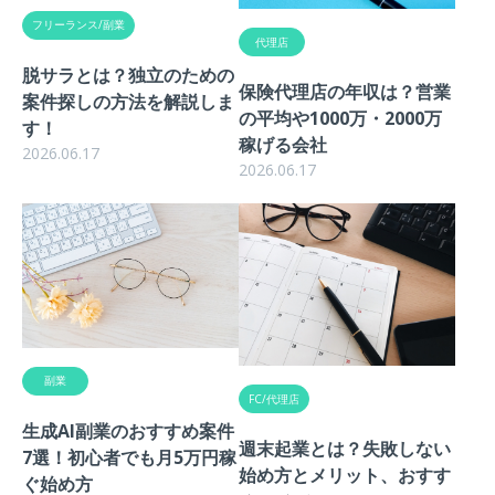
フリーランス/副業
代理店
脱サラとは？独立のための
保険代理店の年収は？営業
案件探しの方法を解説しま
の平均や1000万・2000万
す！
稼げる会社
2026.06.17
2026.06.17
副業
FC/代理店
生成AI副業のおすすめ案件
週末起業とは？失敗しない
7選！初心者でも月5万円稼
始め方とメリット、おすす
ぐ始め方