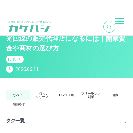
TOP
>
記事一覧
>
光回線の販売代理店になるには｜開業資金や...
光回線の販売代理店になるには｜開業資
金や商材の選び方
FC/代理店
2026.06.11
プレス
フリーランス
すべて
FC/代理店
知識
リリース
副業
情報発信
タグ一覧