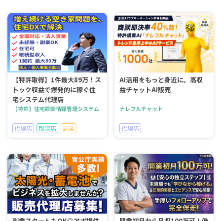
【特許取得】1件最大89万！ス
AI活用をもっと身近に。高収
トック収益で爆発的に稼ぐ住
益チャットAI販売
宅システム代理店
【特許】住宅診断情報管理システム
ナレフルチャット
代理店
取次店
副業
代理店
副業スタートもOK◎アポ提供
開業初月から月収100万可！働