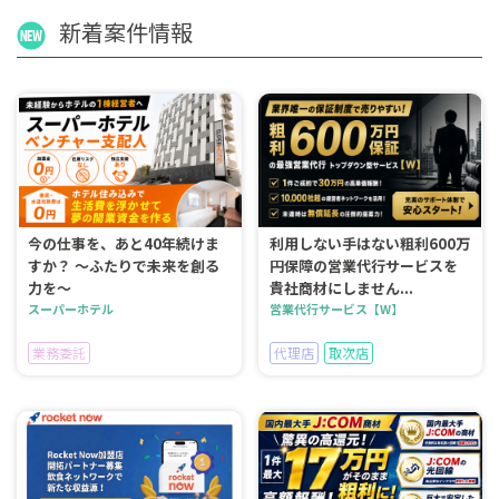
新着案件情報
今の仕事を、あと40年続けま
利用しない手はない粗利600万
すか？ 〜ふたりで未来を創る
円保障の営業代行サービスを
力を〜
貴社商材にしません...
スーパーホテル
営業代行サービス【W】
業務委託
代理店
取次店