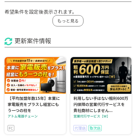
希望条件を設定後表示されます。
もっと見る
更新案件情報
【平均加盟年数15年】本業に
利用しない手はない粗利600万
家電販売をプラスし経営にも
円保障の営業代行サービスを
う一つの柱を
貴社商材にしません...
アトム電器チェーン
営業代行サービス【W】
FC
代理店
取次店