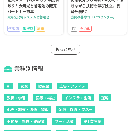
あり！太陽光と蓄電池の販売
きながら技術を学び独立。姿
パートナー募集
勢改善FC
太陽光発電システムと蓄電池
姿勢改善専門「KCSセンター」
代理店
取次店
副業
FC
その他
もっと見る
業種別情報
AI
営業
製造業
広告・メディア
教育・学習
医療・福祉
インフラ・生活
運輸
小売・卸売・流通・物販
金融・保険・マネー
不動産・修理・建設業
サービス業
第1次産業