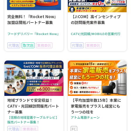
完全無料！『Rocket Now』
【J:COM】高インセンティブ
加盟店開拓パートナー募集
の訪問販売案件募集
フードデリバリー『Rocket Now』
CATV/光回線/MOBILEの営業代行
代理店
取次店
業務委託
代理店
業務委託
地域ブランドで安定収益！
【平均加盟年数15年】本業に
CATV・光回線訪問販売パート
家電販売をプラスし経営にも
ナー募集
う一つの柱を
【信頼の地域密着ケーブルテレビ】
アトム電器チェーン
販売パートナー募集！
代理店
業務委託
FC