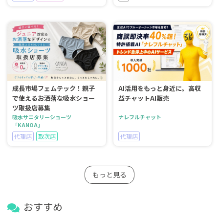
成長市場フェムテック！親子
AI活用をもっと身近に。高収
で使えるお洒落な吸水ショー
益チャットAI販売
ツ取扱店募集
吸水サニタリーショーツ
ナレフルチャット
「KANOA」
代理店
取次店
代理店
もっと見る
おすすめ