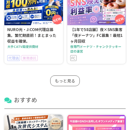
NURO光・J:COM代理店募
【1年で58店舗】夜×SNS集客
集。繁忙期直前！まとまった
「夜ドーナツ」FC募集！最短1
収益を確保。
ヶ月回収
大手CATV局提供商材
夜専門ドーナツ・チャンククッキー
店の運営
代理店
業務委託
FC
もっと見る
おすすめ