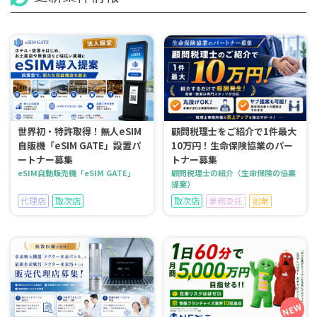
世界初・特許取得！無人eSIM
顧問税理士をご紹介で1件最大
自販機「eSIM GATE」設置パ
10万円！生命保険協業のパー
ートナー募集
トナー募集
eSIM自動販売機「eSIM GATE」
顧問税理士の紹介（生命保険の協業
提案）
代理店
取次店
取次店
業務委託
副業