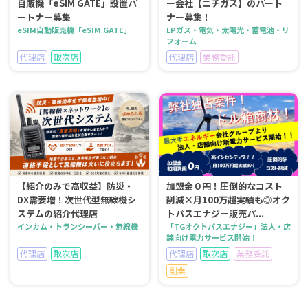
自販機「eSIM GATE」設置パ
ー会社【ニチガス】のパート
ートナー募集
ナー募集！
eSIM自動販売機「eSIM GATE」
LPガス・電気・太陽光・蓄電池・リ
フォーム
代理店
取次店
代理店
業務委託
【紹介のみで高収益】防災・
加盟金０円！圧倒的なコスト
DX需要増！次世代型無線機シ
削減×月100万超実績も◎オク
ステムの紹介代理店
トパスエナジー販売パ...
インカム・トランシーバー・無線機
「TGオクトパスエナジー」法人・店
舗向け電力サービス開始！
代理店
取次店
代理店
取次店
業務委託
副業