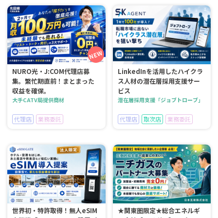
NURO光・J:COM代理店募
LinkedInを活用したハイクラ
集。繁忙期直前！まとまった
ス人材の潜在層採用支援サー
収益を確保。
ビス
大手CATV局提供商材
潜在層採用支援「ジョブトローブ」
代理店
業務委託
代理店
取次店
業務委託
世界初・特許取得！無人eSIM
★関東圏限定★総合エネルギ