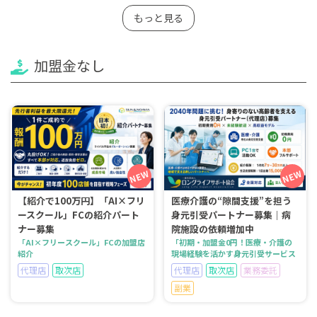
もっと見る
加盟金なし
【紹介で100万円】「AI×フリ
医療介護の“隙間支援”を担う
ースクール」FCの紹介パート
身元引受パートナー募集｜病
ナー募集
院施設の依頼増加中
「AI×フリースクール」FCの加盟店
「初期・加盟金0円！医療・介護の
紹介
現場経験を活かす身元引受サービス
代理店
取次店
代理店
取次店
業務委託
副業