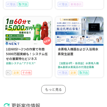
代理店
取次店
代理店
業務委託
1日60分～2つの作業で年商
水素吸入機器および入浴用水
5000万超実績も！システム任
素発生装置
せの兼業特化ビジネス
自動システム"アクセス"
【加盟金0円・高収益】水素吸入機
器&最新水素風呂の代理店募集
FC
副業
その他
代理店
副業
取次店
もっと見る
更新案件情報