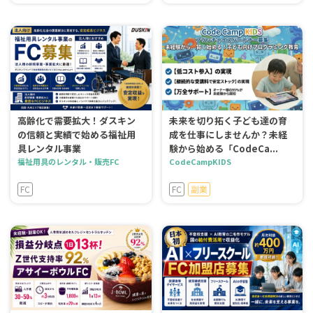
高齢化で需要拡大！ダスキン
未来を切り拓く子ども達の育
の信頼と実績で始める福祉用
成を仕事にしませんか？未経
具レンタル事業
験から始める「CodeCa...
福祉用具のレンタル・販売FC
CodeCampKIDS
FC
FC
副業