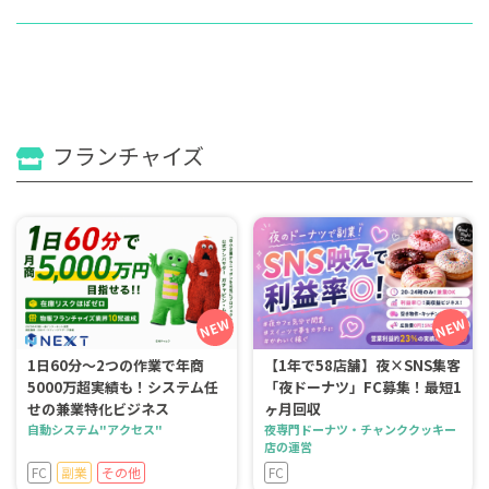
フランチャイズ
1日60分～2つの作業で年商
【1年で58店舗】夜×SNS集客
5000万超実績も！システム任
「夜ドーナツ」FC募集！最短1
せの兼業特化ビジネス
ヶ月回収
自動システム"アクセス"
夜専門ドーナツ・チャンククッキー
店の運営
FC
副業
その他
FC