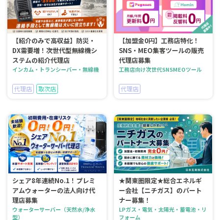
【紹介のみで高収益】防災・
【加盟金0円】工務店特化！
DX需要増！次世代型無線機シ
SNS・MEO集客ツールの販売
ステムの紹介代理店
代理店募集
インカム・トランシーバー・無線機
工務店向け次世代SNSMEOツール
代理店
取次店
代理店
シェア8年連続No.1！プレミ
★関東圏限定★総合エネルギ
アムウォーターの法人向け代
ー会社【ニチガス】のパート
理店募集
ナー募集！
ウォーターサーバー（天然水/浄水
LPガス・電気・太陽光・蓄電池・リ
型）
フォーム