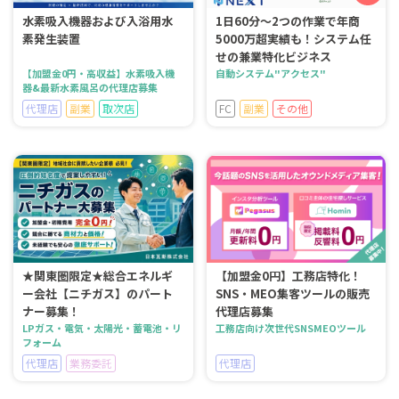
水素吸入機器および入浴用水
1日60分～2つの作業で年商
素発生装置
5000万超実績も！システム任
せの兼業特化ビジネス
【加盟金0円・高収益】水素吸入機
自動システム"アクセス"
器&最新水素風呂の代理店募集
代理店
副業
取次店
FC
副業
その他
★関東圏限定★総合エネルギ
【加盟金0円】工務店特化！
ー会社【ニチガス】のパート
SNS・MEO集客ツールの販売
ナー募集！
代理店募集
LPガス・電気・太陽光・蓄電池・リ
工務店向け次世代SNSMEOツール
フォーム
代理店
業務委託
代理店