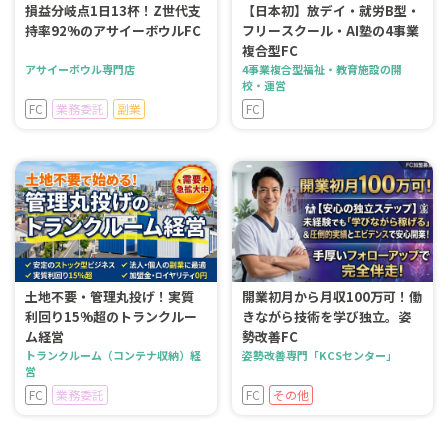
損益分岐点1日13杯！Z世代支
【日本初】放デイ・就労B型・
持率92%のアサイーボウルFC
フリースクール・AI塾の4事業
複合型FC
アサイーボウル専門店
4事業複合型福祉・教育施設の開
校・運営
FC
業務委託
副業
FC
土地不要・管理丸投げ！実質
開業初月から月収100万可！働
利回り15%超のトランクルー
きながら技術を学び独立。姿
ム経営
勢改善FC
トランクルーム（コンテナ収納）経
姿勢改善専門「KCSセンター」
営
FC
業務委託
FC
その他