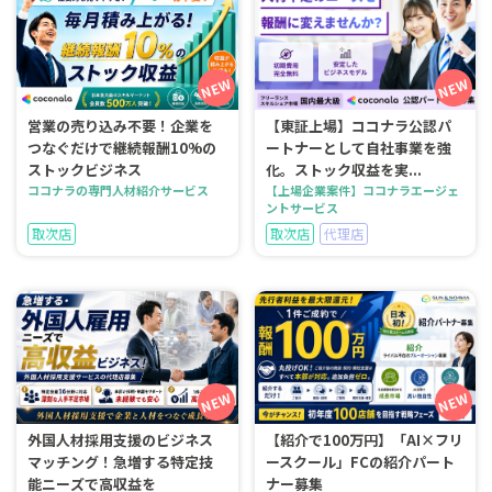
営業の売り込み不要！企業を
【東証上場】ココナラ公認パ
つなぐだけで継続報酬10%の
ートナーとして自社事業を強
ストックビジネス
化。ストック収益を実...
ココナラの専門人材紹介サービス
【上場企業案件】ココナラエージェ
ントサービス
取次店
取次店
代理店
外国人材採用支援のビジネス
【紹介で100万円】「AI×フリ
マッチング！急増する特定技
ースクール」FCの紹介パート
能ニーズで高収益を
ナー募集