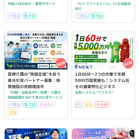
外国人材の紹介・雇用サポート
「AI×フリースクール」FCの加盟店
紹介
代理店
取次店
代理店
取次店
医療介護の“隙間支援”を担う
1日60分～2つの作業で年商
身元引受パートナー募集｜病
5000万超実績も！システム任
院施設の依頼増加中
せの兼業特化ビジネス
「初期・加盟金0円！医療・介護の
自動システム"アクセス"
現場経験を活かす身元引受サービス
代理店
取次店
業務委託
FC
副業
その他
副業